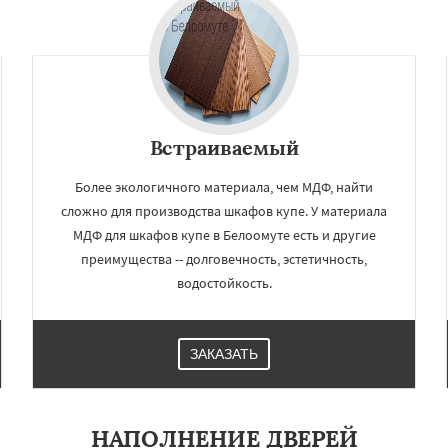
Лопатино
Лотошино
Даю согласие на обработку персональных данных
елеевск
Михнево
но
Некрасовское
ьский
Правдинский
дники
Свердловск
ино
Томилино
Тучково
ная
Фосфоритный
Встраиваемый
Более экологичного материала, чем МДФ, найти
сложно для производства шкафов купе. У материала
МДФ для шкафов купе в Белоомуте есть и другие
преимущества -- долговечность, эстетичность,
водостойкость.
ЗАКАЗАТЬ
НАПОЛНЕНИЕ ДВЕРЕЙ