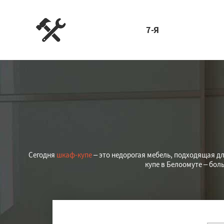
7-Я
Сегодня
шкаф-купе
– это недорогая мебель, подходящая д
купе в Белоомуте – бо