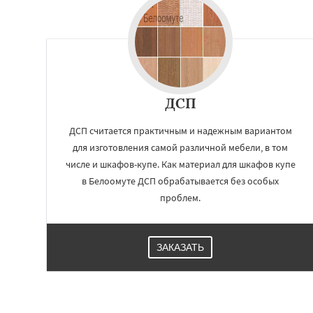
Лесной Городок
Малаховка
Менд
Монино
Нахаби
Обухово
Октябр
Решетниково
Ро
Северный
Софр
Уваровка
Удель
ДСП
Фряново
ДСП считается практичным и надежным вариантом
для изготовления самой различной мебели, в том
числе и шкафов-купе. Как материал для шкафов купе
в Белоомуте ДСП обрабатывается без особых
проблем.
ЗАКАЗАТЬ