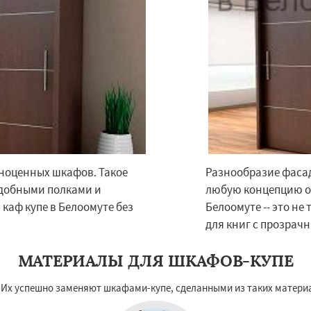
ноценных шкафов. Такое
Разнообразие фасад
×
×
удобными полками и
любую концепцию о
м по
УЗНАТЬ ПОДРОБНЕЕ
каф купе в Белоомуте без
Белоомуте -- это не
нам
для книг с прозрач
ское
Большие Вяземы
МАТЕРИАЛЫ ДЛЯ ШКАФОВ-КУПЕ
и
Восход
Деденево
ский
Запрудная
Заречье
Их успешно заменяют шкафами-купе, сделанными из таких материа
Измайлово
Икша
ково
Лесной