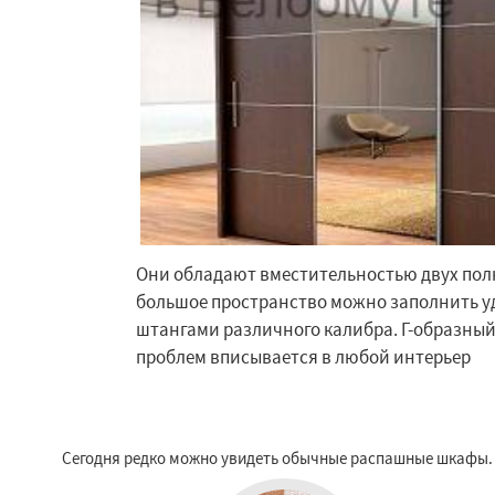
Они обладают вместительностью двух пол
большое пространство можно заполнить 
Работае
штангами различного калибра. Г-образный 
регио
проблем вписывается в любой интерьер
Бобров
Богород
Быково
Вербилк
Жилево
Загорян
Сегодня редко можно увидеть обычные распашные шкафы. 
Зеленоградск
Ильинский
Крас