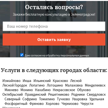
Остались вопросы?
Закажи бесплатную консультацию в Зеленоградске!
Даю согласие на обработку персональных данных
Услуги в следующих городах области:
Измайлово
Икша
Ильинский
Красково
Лесной
Лесной Городок
Лопатино
Лотошино
Малаховка
Менделеевск
Михнево
Монино
Нахабино
Некрасовское
Обухово
Октябрьский
Правдинский
Решетниково
Родники
Свердловск
Северный
Софрино
Томилино
Тучково
Уваровка
Удельная
Фосфоритный
Фряново
Хорлово
Черкизово
Черусти