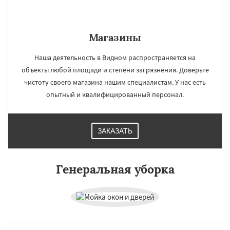
Магазины
×
×
Работаем по
УЗНАТЬ ПОДРОБНЕЕ
Наша деятельность в Видном распространяется на
регионам
объекты любой площади и степени загрязнения. Доверьте
чистоту своего магазина нашим специалистам. У нас есть
опытный и квалифицированный персонал.
Волоколамск
Воскресенск
Высоковск
Голицыно
Дедовск
Дзержинск
Дмитров
Долгопрудный
Домодедово
Дрезна
Дубна
Егорьевск
Жуковский
Зарайск
ЗАКАЗАТЬ
Звенигород
Ивантеевка
Истра
Кашира
Клин
Коломна
Королев
Котельники
Даю согласие на обработку персональных данных
Красноармейск
Красногорск
Генеральная уборка
Краснозаводск
Краснознаменск
Кубинка
Куровское
Ликино-Дулево
Лобня
Лосино-Петровский
Луховицы
Лыткарино
Люберцы
Можайск
Мытищи
Наро-Фоминск
Ногинск
Одинцово
Озеры