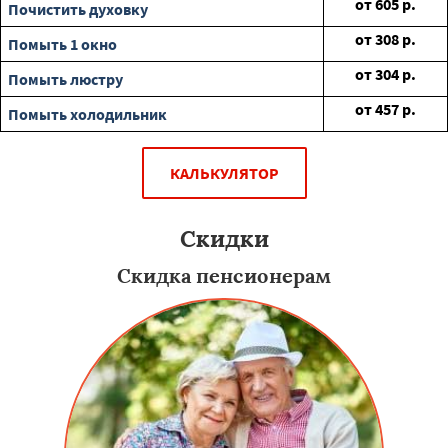
от
605
р.
Почистить духовку
от
308
р.
Помыть 1 окно
от
304
р.
Помыть люстру
от
457
р.
Помыть холодильник
КАЛЬКУЛЯТОР
Скидки
Скидка пенсионерам