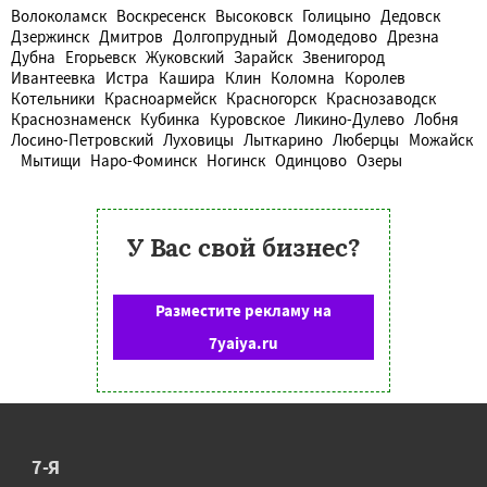
Волоколамск
Воскресенск
Высоковск
Голицыно
Дедовск
Дзержинск
Дмитров
Долгопрудный
Домодедово
Дрезна
Дубна
Егорьевск
Жуковский
Зарайск
Звенигород
Ивантеевка
Истра
Кашира
Клин
Коломна
Королев
Котельники
Красноармейск
Красногорск
Краснозаводск
Краснознаменск
Кубинка
Куровское
Ликино-Дулево
Лобня
Лосино-Петровский
Луховицы
Лыткарино
Люберцы
Можайск
Мытищи
Наро-Фоминск
Ногинск
Одинцово
Озеры
У Вас свой бизнес?
Разместите рекламу на
7yaiya.ru
7-Я