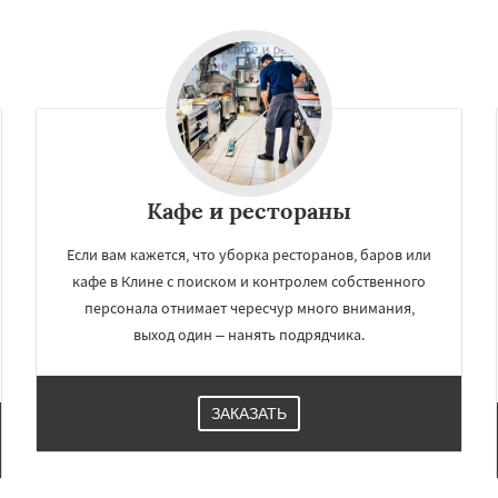
йск
Мытищи
Даю согласие на обработку персональных данных
огинск
Одинцово
Озеры
Павловский Посад
ьск
Протвино
Пушкино
ое
Реутов
Рошаль
Рузф
Серпухов
Солнечногорск
но
Талдом
Фрязино
Кафе и рестораны
Если вам кажется, что уборка ресторанов, баров или
кафе в Клине с поиском и контролем собственного
персонала отнимает чересчур много внимания,
выход один – нанять подрядчика.
ЗАКАЗАТЬ