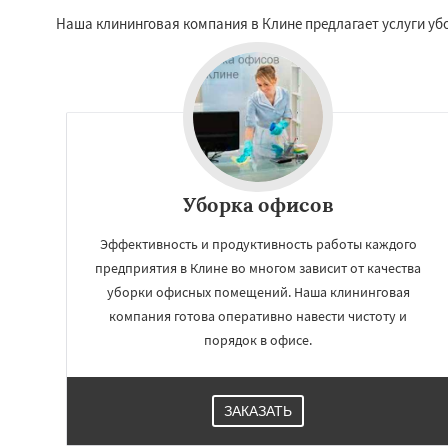
Наша клининговая компания в Клине предлагает услуги убо
Уборка офисов
Эффективность и продуктивность работы каждого
предприятия в Клине во многом зависит от качества
Работае
уборки офисных помещений. Наша клининговая
регио
компания готова оперативно навести чистоту и
порядок в офисе.
Коломна
Короле
Красноармейск
Краснозаводск
ЗАКАЗАТЬ
Куровское
Лик
Лосино-Петровск