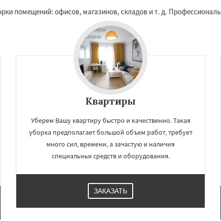
рки помещений: офисов, магазинов, складов и т. д. Профессиональ
Квартиры
Уберем Вашу квартиру быстро и качественно. Такая
×
×
уборка предполагает большой объем работ, требует
м по
УЗНАТЬ ПОДРОБНЕЕ
много сил, времени, а зачастую и наличия
нам
специальных средств и оборудования.
в
Котельники
Красногорск
ЗАКАЗАТЬ
Краснознаменск
Кубинка
ино-Дулево
Лобня
ий
Луховицы
Лыткарино