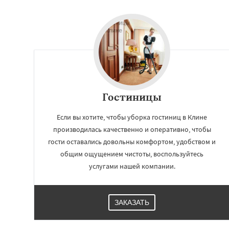
Люберцы
Можа
Наро-Фоминск
Н
Орехово-Зуево
Пересвет
Подол
Пущино
Раменск
Сергиев Посад
Купавна
Ступи
Химки
Гостиницы
Если вы хотите, чтобы уборка гостиниц в Клине
производилась качественно и оперативно, чтобы
гости оставались довольны комфортом, удобством и
общим ощущением чистоты, воспользуйтесь
услугами нашей компании.
ЗАКАЗАТЬ