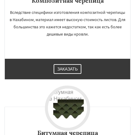
Композитная черепица
Вследствие специфики изготовления композитной черепицы
в Нахабином, материал имеет высокую стоимость листов. Для
большинства это кажется недостатком, так как есть более
×
×
дешевые виды кровли.
Работаем по
УЗНАТЬ ПОДРОБНЕЕ
регионам
Некрасовское
Обухово
Октябрьский
Правдинский
Решетниково
Родники
ЗАКАЗАТЬ
Свердловск
Северный
Софрино
Томилино
Тучково
Уваровка
Удельная
Фосфоритный
Фряново
Хорлово
Черкизово
Черусти
Шаховская
Даю согласие на обработку персональных данных
Битумная черепица