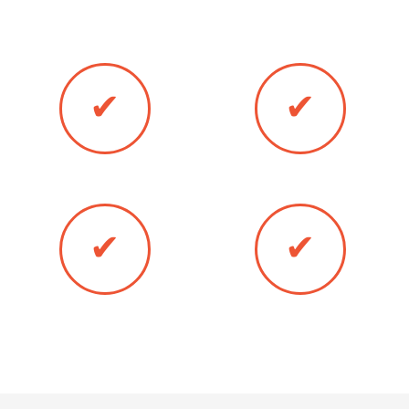
двери в Краснозаводске любым
удобным для Вас методом:
✔
✔
Банковская карта
Оплата наличными
✔
✔
Оплата онлайн
Безналичный расчёт