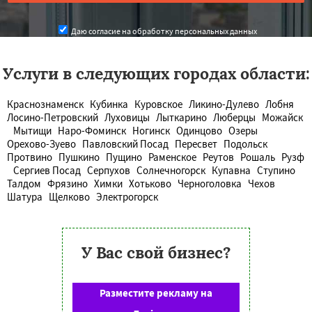
Даю согласие на обработку персональных данных
Услуги в следующих городах области:
Краснознаменск
Кубинка
Куровское
Ликино-Дулево
Лобня
Лосино-Петровский
Луховицы
Лыткарино
Люберцы
Можайск
Мытищи
Наро-Фоминск
Ногинск
Одинцово
Озеры
Орехово-Зуево
Павловский Посад
Пересвет
Подольск
Протвино
Пушкино
Пущино
Раменское
Реутов
Рошаль
Рузф
Сергиев Посад
Серпухов
Солнечногорск
Купавна
Ступино
Талдом
Фрязино
Химки
Хотьково
Черноголовка
Чехов
Шатура
Щелково
Электрогорск
У Вас свой бизнес?
Разместите рекламу на