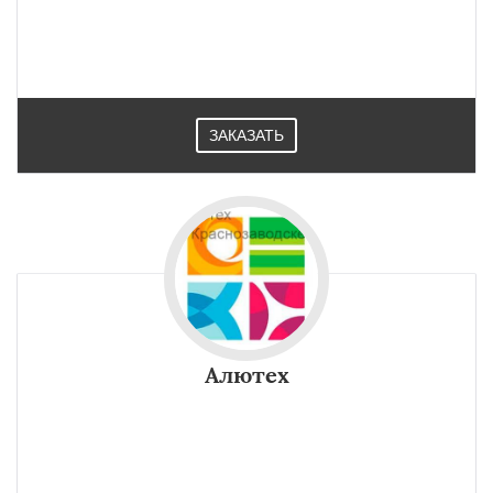
алюминиевый профиль Schuco представлены в трех видах
теплоизоляции. Показатели теплоизоляции остаются
рекордными на рынке в Краснозаводске.
ЗАКАЗАТЬ
Алютех
Панорамные конструкции профиля Алютех применяются
в загородном домостроении, в ресторанах, в отелях и
бизнес-центрах для оборудования шоу-румов и