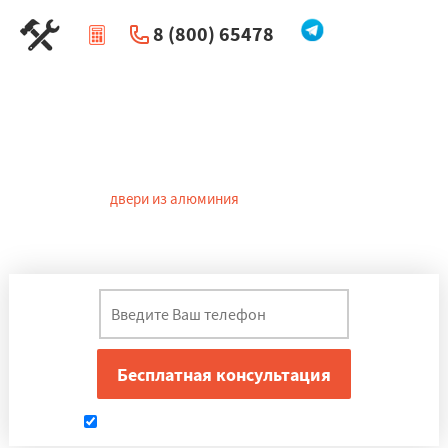
8 (800) 65478
|
Перезвоните мне
Алюминиевые двери в
Краснозаводске
Современные
двери из алюминия
в Краснозаводске обеспечат
безопасность и комфорт вашего дома, офиса или производства.
Удобны, красивы, долговечны в применении. Хорошо держат
тепло не пропуская холод.
Даю согласие на обработку персональных данных