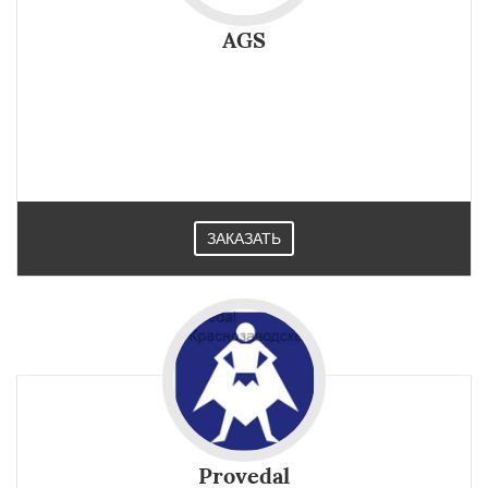
AGS
AGS профиль система предназначена для структурного
(или полуструктурного) остекления фасадов зданий,
витражей входных групп. Нашла широкое применение на
стройплощадках в Краснозаводске.
ЗАКАЗАТЬ
Provedal