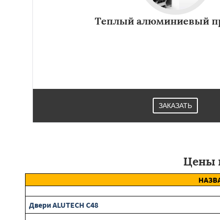
Теплый алюминиевый п
Теплый алюминиевый профиль используется для наруж
производства дверных и оконных конструкций. Произво
ЗАКАЗАТЬ
Цены 
НАЗВ
Двери ALUTECH С48