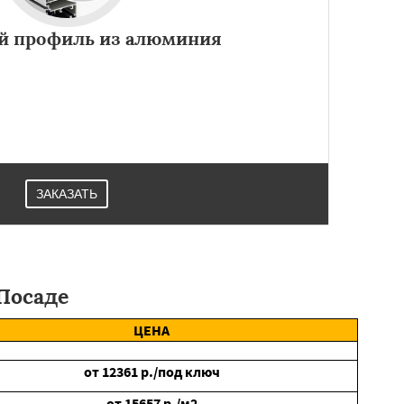
й профиль из алюминия
з алюминия создают разницу в температурном режиме
 в 5-10 градусов.Применяются при строительстве в
Павловском Посаде.
ЗАКАЗАТЬ
Посаде
ЦЕНА
от
12361
р./под ключ
от
15657
р./м2