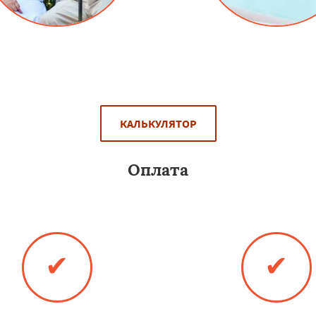
идка для пенсионеров на
Даем скидку постоянным 
ниевые двери в Павловском
на услуги - алюминиевы
Посаде составляет 15%.
Павловском Посад
КАЛЬКУЛЯТОР
Оплата
иевые двери в Павловском Посаде любы
✔
✔
Банковская карта
Оплата онлайн