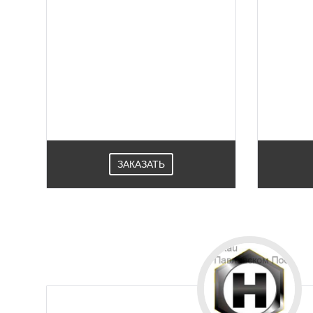
Профили Алютех позволяют
Новый 
создавать неограниченное
сис
количество технических решений
верт
для остекления в города в
фас
Павловском Посаде - окна, двери,
покрыти
входные групп, витражи, фасады,
в Павлов
интерьерные решения.
ЗАКАЗАТЬ