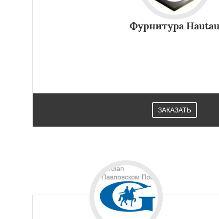
Фурнитура Hauta
Для деревянных, пластиковых, алюминиевых констру
Hautau,Она позволяет монтировать фурнитуру на п
большой толщины.Используется в Павлов
ЗАКАЗАТЬ
Работае
регио
Пересвет
Подол
Пущино
Раменск
Сергиев Посад
Купавна
Ступи
Химки
Хотьково