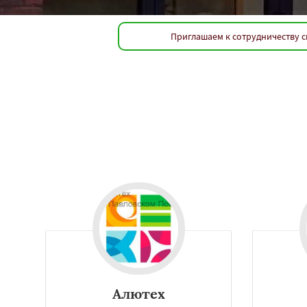
Приглашаем к сотрудничеству с
Алюминиевые профили применяются в возведении зданий и
обшиваютсясайдингом, фанерой и т.д.
Алютех