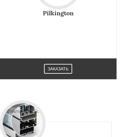
Pilkington
Все изделия Стекло pilkington компании отличаются
высокой светопропускной способностью,
отменными шумопоглощающими и
теплосберегающими качествами.
ЗАКАЗАТЬ