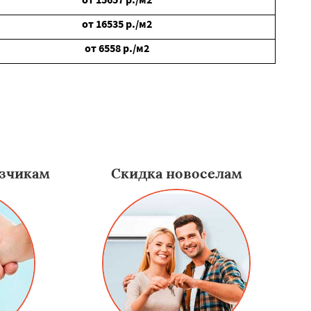
от
16535
р./м2
от
6558
р./м2
зчикам
Скидка новоселам