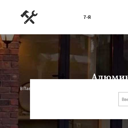
7-Я
Алюмин
В Павловском Посаде срок службы конструкции
двери и