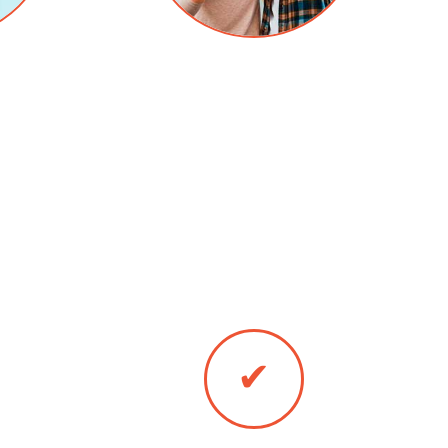
заказчикам
Скидки людям перехавших на новое
е двери в
место жительство.
е.
м удобным для Вас методом:
✔
Безналичный расчёт