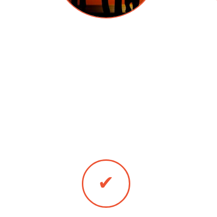
Даем скидку семьям, у которых много
Ск
детей.
алюми
Вы можете оплатить алюмин
✔
Оплата наличными