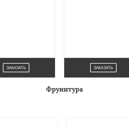
AGS профиль обновленной
Двери Schuco профиль из
темы для изготовления
алюминия стандартные вариант
икальных и наклонных
системы установки в проемах
адов, светопрозрачных
повышенной проходимостью
й используется не только
Используются в медицинских
ском Посаде но и по всему
образовательных учреждениях
миру..
Павловском Посаде.
ЗАКАЗАТЬ
ЗАКАЗАТЬ
Фрунитура