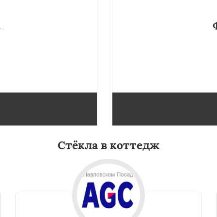
u
кций фурнитура подходит
Для окон и легких дверей 
ремиум системы профилей
нержавеющей стали. Втул
ском Посаде.
прио
×
×
м по
УЗНАТЬ ПОДРОБНЕЕ
Стёкла в коттедж
нам
ьск
Протвино
Пушкино
ое
Реутов
Рошаль
Рузф
Серпухов
Солнечногорск
но
Талдом
Фрязино
Черноголовка
Чехов