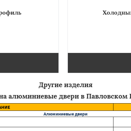
рофиль
Холодны
ного остекления, а также
Холодные изделия профиль и
дится в Павловском Посаде.
между квартирой и улицей
Другие изделия
на алюминиевые двери в Павловском 
АНИЕ
Алюминиевые двери