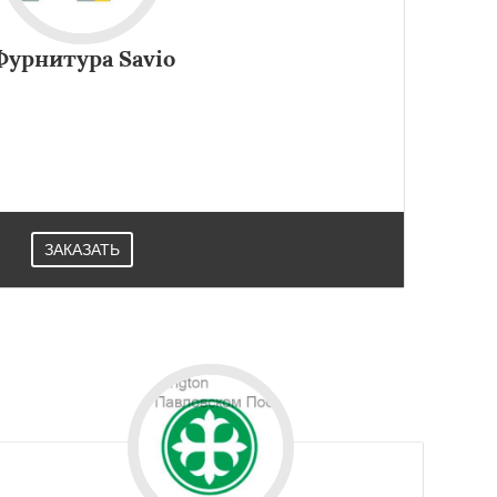
Фурнитура Savio
используются фурнитура Savio MORSADUE+. Петли из
ка из молибдена снижает трение деталей. Можно
брести в Павловском Посаде.
ЗАКАЗАТЬ