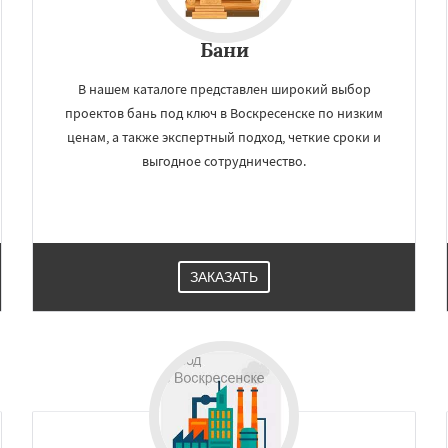
сноармейск
Красногорск
Даю согласие на обработку персональных данных
Краснознаменск
Кубинка
Бани
ино-Дулево
Лобня
ий
Луховицы
Лыткарино
йск
Мытищи
В нашем каталоге представлен широкий выбор
огинск
Одинцово
Озеры
проектов бань под ключ в Воскресенске по низким
Павловский Посад
ценам, а также экспертный подход, четкие сроки и
выгодное сотрудничество.
ЗАКАЗАТЬ