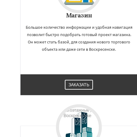
Котельники
Кра
Краснозаводск
Магазин
Куровское
Лик
Лосино-Петровск
Люберцы
Можа
Большое количество информации и удобная навигация
Наро-Фоминск
Н
позволит быстро подобрать готовый проект магазина.
Орехово-Зуево
Он может стать базой, для создания нового торгового
объекта или даже сети в Воскресенске.
ЗАКАЗАТЬ