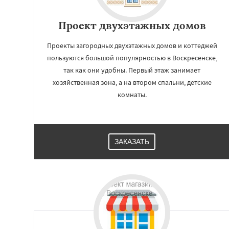
Проект двухэтажных домов
Проекты загородных двухэтажных домов и коттеджей
пользуются большой популярностью в Воскресенске,
так как они удобны. Первый этаж занимает
хозяйственная зона, а на втором спальни, детские
комнаты.
ЗАКАЗАТЬ
Работае
регио
Высоковск
Голи
Дмитров
Долг
Дрезна
Дубна
Е
Зарайск
Звениг
Кашира
Клин
К