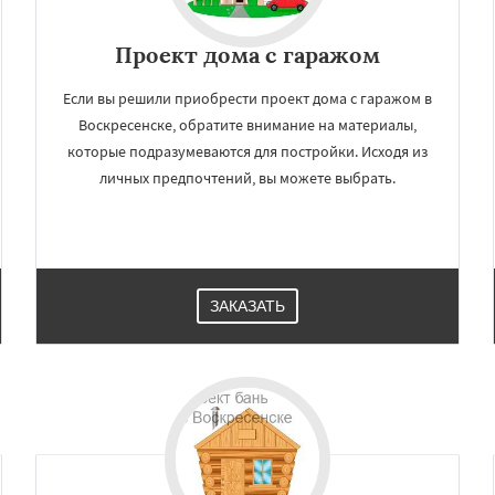
Проект дома с гаражом
Если вы решили приобрести проект дома с гаражом в
Воскресенске, обратите внимание на материалы,
которые подразумеваются для постройки. Исходя из
личных предпочтений, вы можете выбрать.
×
×
ЗАКАЗАТЬ
м по
УЗНАТЬ ПОДРОБНЕЕ
нам
цыно
Дедовск
Дзержинск
опрудный
Домодедово
горьевск
Жуковский
ород
Ивантеевка
Истра
оломна
Королев