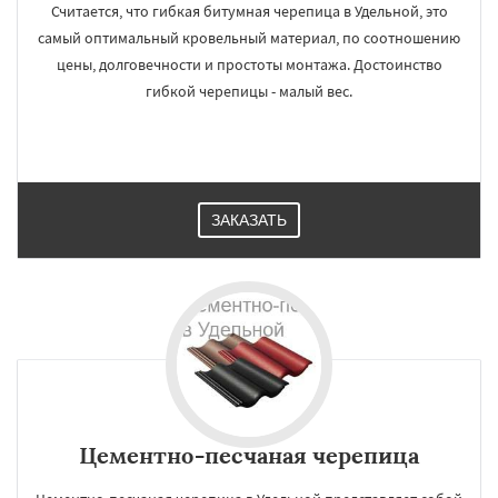
Считается, что гибкая битумная черепица в Удельной, это
самый оптимальный кровельный материал, по соотношению
цены, долговечности и простоты монтажа. Достоинство
гибкой черепицы - малый вес.
×
×
Работаем по
УЗНАТЬ ПОДРОБНЕЕ
регионам
ЗАКАЗАТЬ
Фосфоритный
Фряново
Хорлово
Черкизово
Черусти
Шаховская
Даю согласие на обработку персональных данных
Цементно-песчаная черепица