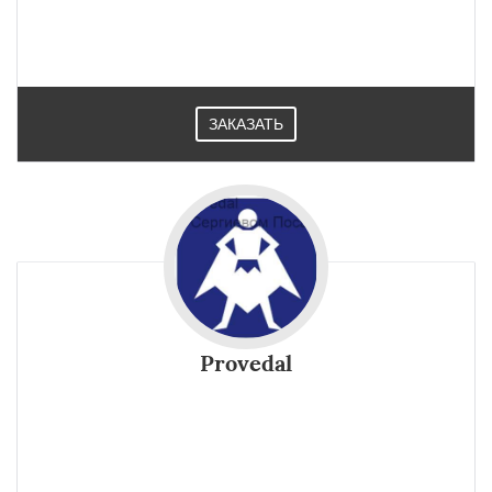
удобство монтажа, легкость конструкций, дизайн.
Применяется на стройплощадках в Сергиевом Посаде.
ЗАКАЗАТЬ
Provedal
Современный Provedal профиль это алюминиевая
раздвижная конструкция, которая отличается простотой
использования, надежностью и высоким качеством.
Можно приобрести в Сергиевом Посаде.