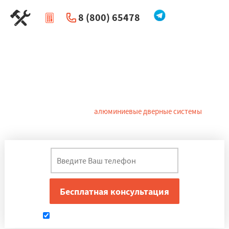
8 (800) 65478
|
Перезвоните мне
Алюминиевые двери в Сергиевом
Посаде
Вход в дом, квартиру или другое здание в Сергиевом Посаде
надежно защищают
алюминиевые дверные системы
.
Одновременно они служат украшением экстерьера, красиво
вписываются в архитектурный ансамбль.
Даю согласие на обработку персональных данных