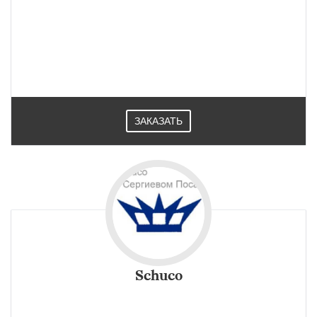
AGS профиль система предназначена для структурного
(или полуструктурного) остекления фасадов зданий,
витражей входных групп. Нашла широкое применение на
стройплощадках в Сергиевом Посаде.
ЗАКАЗАТЬ
Schuco
Алюминиевый профиль Schuco это новейшие разработки,