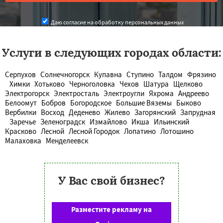
Даю согласие на обработку персональных данных
Услуги в следующих городах области:
Серпухов
Солнечногорск
Купавна
Ступино
Талдом
Фрязино
Химки
Хотьково
Черноголовка
Чехов
Шатура
Щелково
Электрогорск
Электросталь
Электроугли
Яхрома
Андреево
Белоомут
Бобров
Богородское
Большие Вяземы
Быково
Вербилки
Восход
Деденево
Жилево
Загорянский
Запрудная
Заречье
Зеленоградск
Измайлово
Икша
Ильинский
Красково
Лесной
Лесной Городок
Лопатино
Лотошино
Малаховка
Менделеевск
У Вас свой бизнес?
Разместите рекламу на