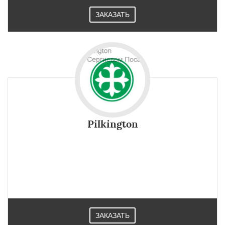
Большие Вяземы
Быково
Вербилки
Восход
Деденево
Жилево
Загорянский
ЗАКАЗАТЬ
Запрудная
Заречье
Зеленоградск
Измайлово
Икша
Ильинский
Красково
Лесной
Лесной Городок
Лопатино
Лотошино
Малаховка
Менделеевск
Pilkington
Стекло Pilkington используется преимущественно в
качестве одинарного остекления или в составе
изолирующего стеклопакета в жилых и хозяйственно-
технических помещениях в Сергиевом Посаде.
ЗАКАЗАТЬ