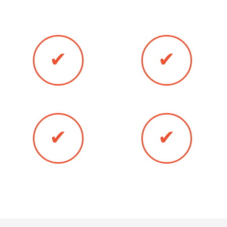
двери в Сергиевом Посаде любым
удобным для Вас методом:
✔
✔
Банковская карта
Оплата наличными
✔
✔
Оплата онлайн
Безналичный расчёт