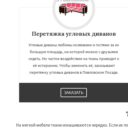
Перетяжка угловых диванов
Угловые диваны любимы хозяевами и гостями за их
большую площадь, на которой можно с друзьями
сидеть. Но частое воздействие на ткань приводит к
её истиранию. Чтобы заменить её, заказывают
перетяжку угловых диванов в Павловском Посаде.
Работае
регио
ЗАКАЗАТЬ
Пересвет
Подол
Пущино
Раменск
Сергиев Посад
Купавна
Ступи
На мягкой мебели ткани изнашиваются нередко. Если их по
Химки
Хотьково