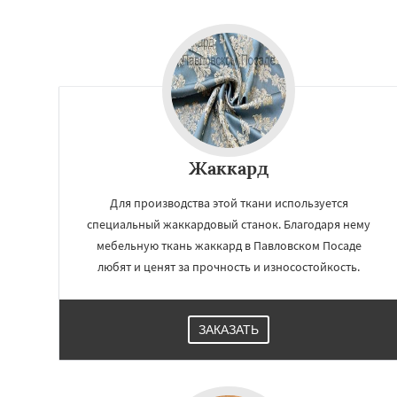
Шатура
Щелков
Электросталь
Эл
Андреево
Белоо
Большие Вязем
Восход
Деденев
Запрудная
Заре
Жаккард
Для производства этой ткани используется
специальный жаккардовый станок. Благодаря нему
мебельную ткань жаккард в Павловском Посаде
любят и ценят за прочность и износостойкость.
ЗАКАЗАТЬ