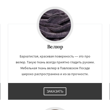
о
Электрогорск
Даю согласие на обработку персональных данных
ектроугли
Яхрома
мут
Бобров
Богородское
ы
Быково
Вербилки
о
Жилево
Загорянский
чье
Зеленоградск
Велюр
Бархатистая, красивая поверхность — это про
велюр. Такую ткань всегда приятно гладить руками.
Мебельная ткань велюр в Павловском Посаде
широко распространена и из-за прочности.
ЗАКАЗАТЬ