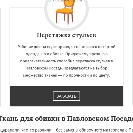
Перетяжка стульев
Рабочие дни на стуле приводят не только к потёртой
одежде, но и обивке. Придать ему прежнюю
привлекательность способна перетяжка стульев в
Павловском Посаде. Предлагаются на выбор
множество тканей — по прочности и по цвету.
×
×
м по
УЗНАТЬ ПОДРОБНЕЕ
нам
ЗАКАЗАТЬ
ьск
Протвино
Пушкино
ое
Реутов
Рошаль
Рузф
Ткань для обивки в Павловском Посад
Серпухов
Солнечногорск
но
Талдом
Фрязино
царапали, что-то разлили -- без замены обивочного материала в П
Черноголовка
Чехов