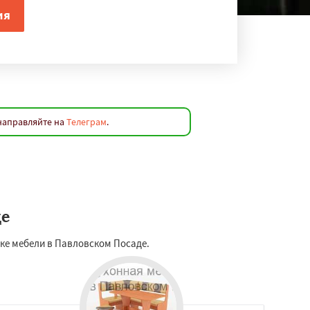
 направляйте на
Телеграм
.
де
жке мебели в Павловском Посаде.