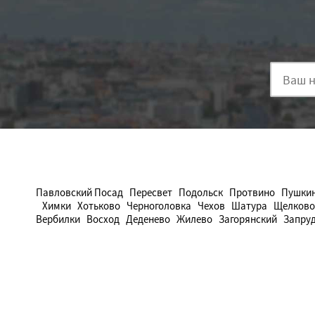
Павловский Посад
Пересвет
Подольск
Протвино
Пушки
Химки
Хотьково
Черноголовка
Чехов
Шатура
Щелково
Вербилки
Восход
Деденево
Жилево
Загорянский
Запру