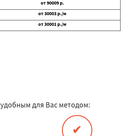
от
90009
р.
от
30003
р./м
от
30001
р./м
удобным для Вас методом:
✔