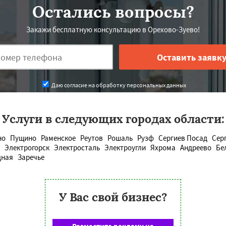
Остались вопросы?
Закажи бесплатную консультацию в Орехово-Зуево!
Даю согласие на обработку персональных данных
Услуги в следующих городах области:
но
Пущино
Раменское
Реутов
Рошаль
Рузф
Сергиев Посад
Сер
Электрогорск
Электросталь
Электроугли
Яхрома
Андреево
Бе
дная
Заречье
У Вас свой бизнес?