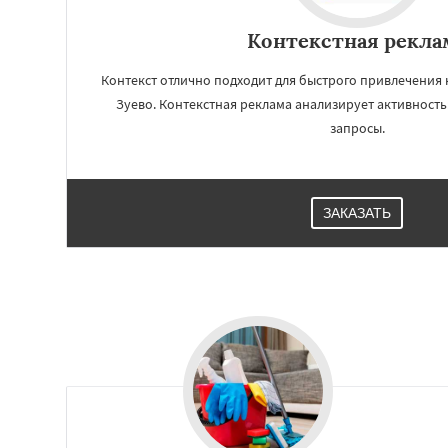
Контекстная рекла
Работае
Контекст отлично подходит для быстрого привлечения 
Зуево. Контекстная реклама анализирует активность:
регио
запросы.
Павловский Пос
Протвино
Пушк
Реутов
Рошаль
ЗАКАЗАТЬ
Серпухов
Солне
Ступино
Талдом
Хотьково
Черног
Щелково
Электр
Электроугли
Яхр
Бобров
Богоро
Быково
Вербилк
Жилево
Загорян