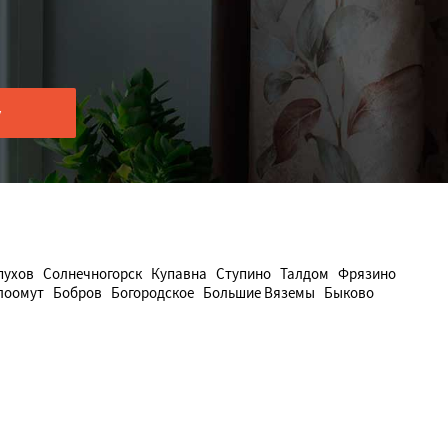
пухов
Солнечногорск
Купавна
Ступино
Талдом
Фрязино
лоомут
Бобров
Богородское
Большие Вяземы
Быково