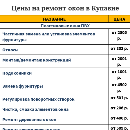
Цены на ремонт окон в Купавне
НАЗВАНИЕ
ЦЕНА
Пластиковые окна ПВХ
от
2505
Частичная замена или установка элементов
р.
фурнитуры
от
803
р.
Откосы
от
2001
Монтаж/демонтаж конструкций
р.
от
1001
Подоконники
р.
от
4502
Замена фурнитуры
р.
от
501
р.
Регулировка поворотных створок
от
206
р.
Чистка, смазка элементов окна
от
406
р.
Ремонт деревянных окон
от
509
р.
Ремонт алюминиевых окон