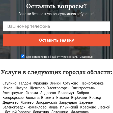
Остались вопросы?
Закажи бесплатную консультацию в Купавне!
Даю согласие на обработку персональных данных
Услуги в следующих городах области:
Ступино
Талдом
Фрязино
Химки
Хотьково
Черноголовка
Чехов
Шатура
Щелково
Электрогорск
Электросталь
Электроугли
Яхрома
Андреево
Белоомут
Бобров
Богородское
Большие Вяземы
Быково
Вербилки
Восход
Деденево
Жилево
Загорянский
Запрудная
Заречье
Зеленоградск
Измайлово
Икша
Ильинский
Красково
Лесной
Лесной Городок
Лопатино
Лотошино
Малаховка