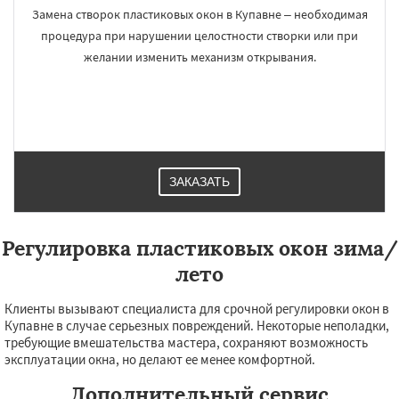
×
×
Замена створок пластиковых окон в Купавне – необходимая
Работаем по
УЗНАТЬ ПОДРОБНЕЕ
процедура при нарушении целостности створки или при
желании изменить механизм открывания.
регионам
Ступино
Талдом
Фрязино
Химки
Хотьково
Черноголовка
Чехов
Шатура
Щелково
Электрогорск
Электросталь
Электроугли
Яхрома
Андреево
Белоомут
Бобров
Богородское
ЗАКАЗАТЬ
Большие Вяземы
Быково
Вербилки
Даю согласие на обработку персональных данных
Восход
Деденево
Жилево
Загорянский
Запрудная
Заречье
Зеленоградск
Регулировка пластиковых окон зима/
Измайлово
Икша
Ильинский
Красково
Лесной
Лесной Городок
Лопатино
лето
Лотошино
Малаховка
Менделеевск
Михнево
Монино
Нахабино
Клиенты вызывают специалиста для срочной регулировки окон в
Купавне в случае серьезных повреждений. Некоторые неполадки,
требующие вмешательства мастера, сохраняют возможность
эксплуатации окна, но делают ее менее комфортной.
Дополнительный сервис