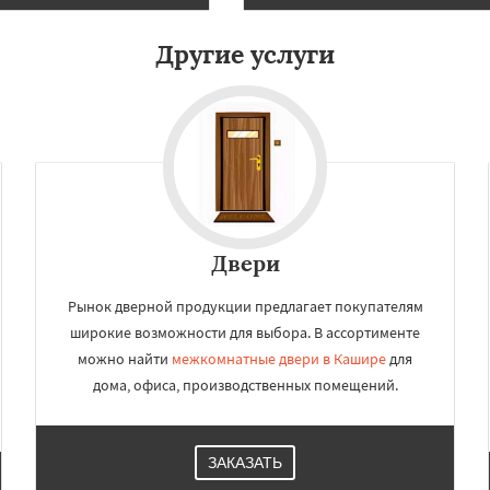
Даю согласие на обработку персональных данных
огинск
Одинцово
Озеры
Павловский Посад
Другие услуги
ьск
Протвино
Пушкино
ое
Реутов
Рошаль
Рузф
Серпухов
Солнечногорск
но
Талдом
Фрязино
Двери
Рынок дверной продукции предлагает покупателям
широкие возможности для выбора. В ассортименте
можно найти
межкомнатные двери в Кашире
для
дома, офиса, производственных помещений.
ЗАКАЗАТЬ