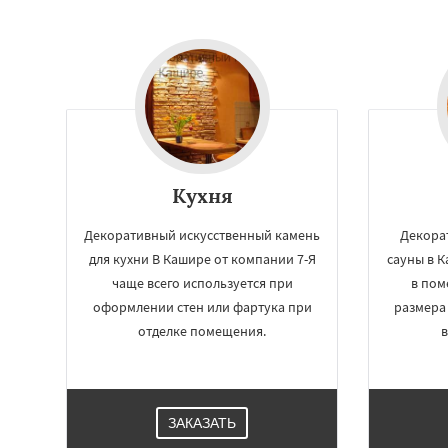
Кухня
Декоративный искусственный камень
Декора
для кухни В Кашире от компании 7-Я
сауны в 
Работае
чаще всего используется при
в по
регио
оформлении стен или фартука при
размера
отделке помещения.
в
Клин
Коломна
Красноармейск
Краснозаводск
Куровское
Лик
ЗАКАЗАТЬ
Лосино-Петровск
Люберцы
Можа