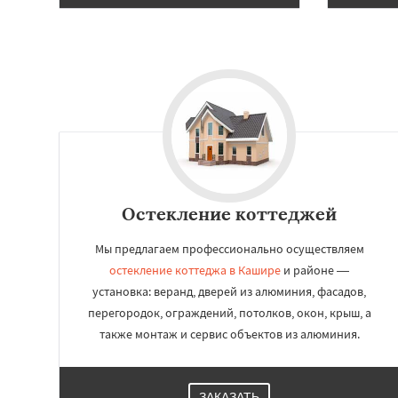
Наро-Фоминск
Н
Орехово-Зуево
Пересвет
Подол
Пущино
Раменск
Сергиев Посад
Купавна
Ступи
Остекление коттеджей
Мы предлагаем профессионально осуществляем
остекление коттеджа в Кашире
и районе —
установка: веранд, дверей из алюминия, фасадов,
перегородок, ограждений, потолков, окон, крыш, а
также монтаж и сервис объектов из алюминия.
ЗАКАЗАТЬ