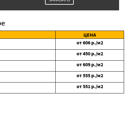
ре
ЦЕНА
от
606
р./м2
от
450
р./м2
от
609
р./м2
от
555
р./м2
от
551
р./м2