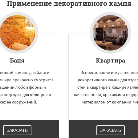
Применение декоративного камня
Баня
Квартира
тивный камень для бани и
Использование искусственно
×
×
Кашире прекрасно смотрится
декоративного камня для отде
м по
УЗНАТЬ ПОДРОБНЕЕ
мещении любой формы и
стен в квартире в Кашире являе
нам
 и подходит для облицовки
качественным, красивым и недо
сех ее сооружений.
материалом от компании 7-Я
Королев
Котельники
Красногорск
Краснознаменск
Кубинка
ино-Дулево
Лобня
ЗАКАЗАТЬ
ЗАКАЗАТЬ
ий
Луховицы
Лыткарино
йск
Мытищи