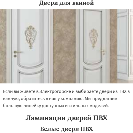
Двери для ванной
×
×
Работаем по
УЗНАТЬ ПОДРОБНЕЕ
регионам
Электросталь
Электроугли
Яхрома
Андреево
Белоомут
Бобров
Богородское
Большие Вяземы
Быково
Вербилки
Восход
Деденево
Жилево
Загорянский
Запрудная
Заречье
Если вы живете в Электрогорске и выбираете двери из ПВХ в
Зеленоградск
Измайлово
Икша
Даю согласие на обработку персональных данных
ванную, обратитесь в нашу компанию. Мы предлагаем
Ильинский
Красково
Лесной
большую линейку доступных и стильных моделей.
Лесной Городок
Лопатино
Лотошино
Малаховка
Менделеевск
Михнево
Ламинация дверей ПВХ
Монино
Нахабино
Некрасовское
Обухово
Октябрьский
Правдинский
Белые двери ПВХ
Решетниково
Родники
Свердловск