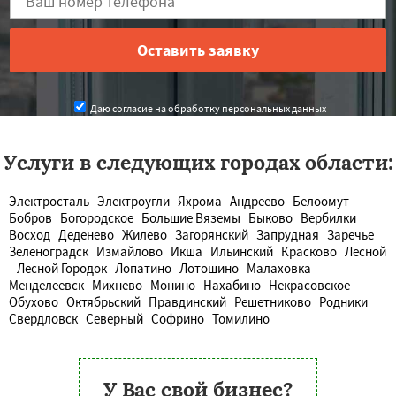
Даю согласие на обработку персональных данных
Услуги в следующих городах области:
Электросталь
Электроугли
Яхрома
Андреево
Белоомут
Бобров
Богородское
Большие Вяземы
Быково
Вербилки
Восход
Деденево
Жилево
Загорянский
Запрудная
Заречье
Зеленоградск
Измайлово
Икша
Ильинский
Красково
Лесной
Лесной Городок
Лопатино
Лотошино
Малаховка
Менделеевск
Михнево
Монино
Нахабино
Некрасовское
Обухово
Октябрьский
Правдинский
Решетниково
Родники
Свердловск
Северный
Софрино
Томилино
У Вас свой бизнес?