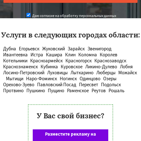
Даю согласие на обработку персональных данных
Услуги в следующих городах области:
Дубна
Егорьевск
Жуковский
Зарайск
Звенигород
Ивантеевка
Истра
Кашира
Клин
Коломна
Королев
Котельники
Красноармейск
Красногорск
Краснозаводск
Краснознаменск
Кубинка
Куровское
Ликино-Дулево
Лобня
Лосино-Петровский
Луховицы
Лыткарино
Люберцы
Можайск
Мытищи
Наро-Фоминск
Ногинск
Одинцово
Озеры
Орехово-Зуево
Павловский Посад
Пересвет
Подольск
Протвино
Пушкино
Пущино
Раменское
Реутов
Рошаль
У Вас свой бизнес?
Разместите рекламу на