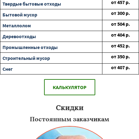
от
457
р.
Твердые бытовые отходы
от
300
р.
Бытовой мусор
от
504
р.
Металлолом
от
404
р.
Деревоотходы
от
452
р.
Промышленные отходы
от
350
р.
Строительный мусор
от
407
р.
Снег
КАЛЬКУЛЯТОР
Скидки
Постоянным заказчикам