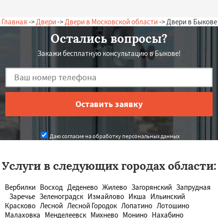
Главная
->
Двери
->
Двери в Московской области
-> Двери в Быкове
Остались вопросы?
Закажи бесплатную консультацию в Быкове!
Даю согласие на обработку персональных данных
Услуги в следующих городах области:
Вербилки
Восход
Деденево
Жилево
Загорянский
Запрудная
Заречье
Зеленоградск
Измайлово
Икша
Ильинский
Красково
Лесной
Лесной Городок
Лопатино
Лотошино
Малаховка
Менделеевск
Михнево
Монино
Нахабино