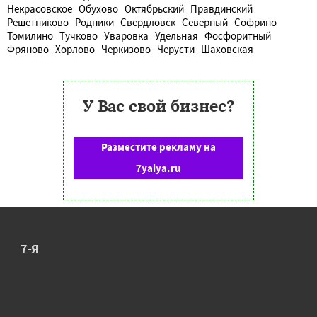
Некрасовское
Обухово
Октябрьский
Правдинский
Решетниково
Родники
Свердловск
Северный
Софрино
Томилино
Тучково
Уваровка
Удельная
Фосфоритный
Фряново
Хорлово
Черкизово
Черусти
Шаховская
У Вас свой бизнес?
Разместите рекламу на
7yaiya.ru
7-Я