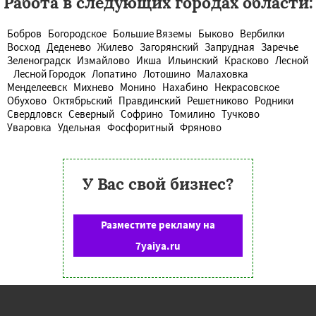
Работа в следующих городах области:
Бобров
Богородское
Большие Вяземы
Быково
Вербилки
Восход
Деденево
Жилево
Загорянский
Запрудная
Заречье
Зеленоградск
Измайлово
Икша
Ильинский
Красково
Лесной
Лесной Городок
Лопатино
Лотошино
Малаховка
Менделеевск
Михнево
Монино
Нахабино
Некрасовское
Обухово
Октябрьский
Правдинский
Решетниково
Родники
Свердловск
Северный
Софрино
Томилино
Тучково
Уваровка
Удельная
Фосфоритный
Фряново
У Вас свой бизнес?
Разместите рекламу на
7yaiya.ru