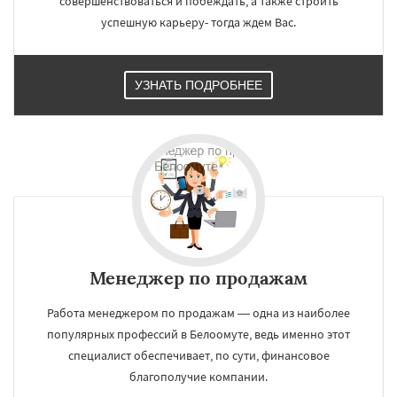
совершенствоваться и побеждать, а также строить
Малаховка
Менделеевск
Михнево
Монино
Нахабино
Некрасовское
успешную карьеру- тогда ждем Вас.
Обухово
Октябрьский
Правдинский
Решетниково
Родники
Свердловск
Северный
Софрино
Томилино
Тучково
УЗНАТЬ ПОДРОБНЕЕ
Уваровка
Удельная
Фосфоритный
Фряново
Менеджер по продажам
Работа менеджером по продажам — одна из наиболее
популярных профессий в Белоомуте, ведь именно этот
специалист обеспечивает, по сути, финансовое
благополучие компании.