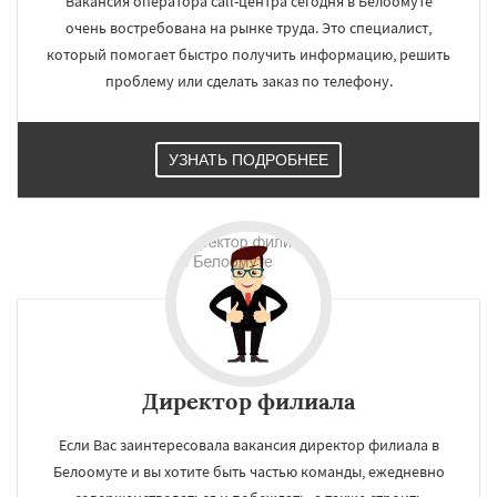
Вакансия оператора call-центра сегодня в Белоомуте
очень востребована на рынке труда. Это специалист,
который помогает быстро получить информацию, решить
проблему или сделать заказ по телефону.
УЗНАТЬ ПОДРОБНЕЕ
×
×
Работаем по
УЗНАТЬ ПОДРОБНЕЕ
регионам
Бобров
Богородское
Большие Вяземы
Директор филиала
Быково
Вербилки
Восход
Деденево
Жилево
Загорянский
Запрудная
Заречье
Зеленоградск
Измайлово
Если Вас заинтересовала вакансия директор филиала в
Икша
Ильинский
Красково
Лесной
Белоомуте и вы хотите быть частью команды, ежедневно
Лесной Городок
Лопатино
Лотошино
Даю согласие на обработку персональных данных