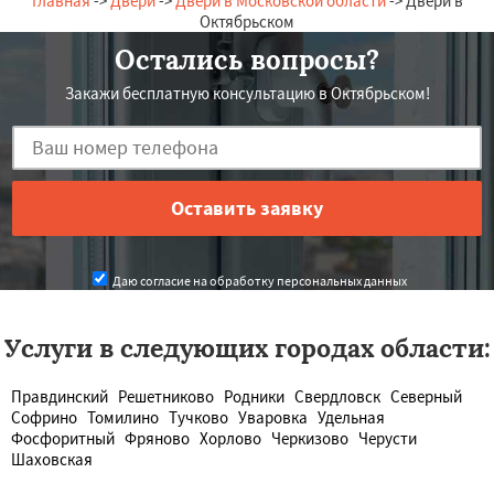
Главная
->
Двери
->
Двери в Московской области
-> Двери в
Октябрьском
Остались вопросы?
Закажи бесплатную консультацию в Октябрьском!
Даю согласие на обработку персональных данных
Услуги в следующих городах области:
Правдинский
Решетниково
Родники
Свердловск
Северный
Софрино
Томилино
Тучково
Уваровка
Удельная
Фосфоритный
Фряново
Хорлово
Черкизово
Черусти
Шаховская