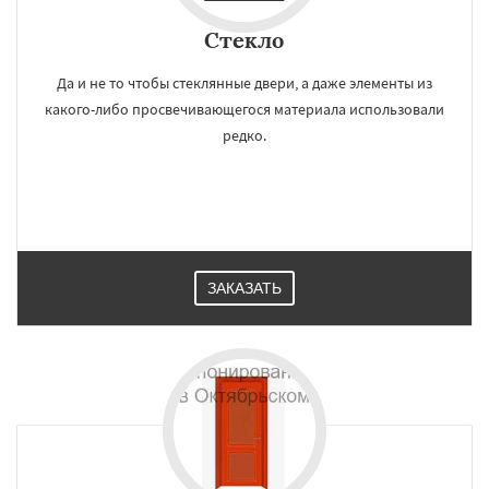
×
×
Работаем по
УЗНАТЬ ПОДРОБНЕЕ
Стекло
регионам
Да и не то чтобы стеклянные двери, а даже элементы из
какого-либо просвечивающегося материала использовали
Правдинский
Решетниково
Родники
редко.
Свердловск
Северный
Софрино
Томилино
Тучково
Уваровка
Удельная
Фосфоритный
Фряново
Хорлово
Черкизово
Черусти
Шаховская
Даю согласие на обработку персональных данных
ЗАКАЗАТЬ