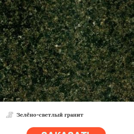
×
×
Работаем по
УЗНАТЬ ПОДРОБНЕЕ
регионам
Краснознаменск
Кубинка
Куровское
Зелёно-светлый гранит
Ликино-Дулево
Лобня
Лосино-Петровский
Луховицы
Лыткарино
Люберцы
Можайск
Мытищи
Наро-Фоминск
Ногинск
Одинцово