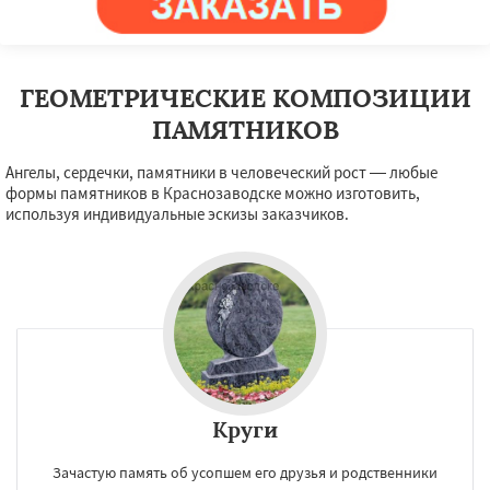
Озеры
Орехово-Зуево
Даю согласие на обработку персональных данных
Павловский Посад
Пересвет
Подольск
Протвино
Пушкино
Пущино
Раменское
Реутов
Рошаль
Рузф
Сергиев Посад
ГЕОМЕТРИЧЕСКИЕ КОМПОЗИЦИИ
Серпухов
Солнечногорск
Купавна
Ступино
Талдом
Фрязино
Химки
ПАМЯТНИКОВ
Хотьково
Черноголовка
Чехов
Шатура
Щелково
Электрогорск
Ангелы, сердечки, памятники в человеческий рост — любые
формы памятников в Краснозаводске можно изготовить,
используя индивидуальные эскизы заказчиков.
Круги
Зачастую память об усопшем его друзья и родственники