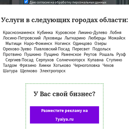
Даю согласие на обработку персональных данных
Услуги в следующих городах области:
Краснознаменск
Кубинка
Куровское
Ликино-Дулево
Лобня
Лосино-Петровский
Луховицы
Лыткарино
Люберцы
Можайск
Мытищи
Наро-Фоминск
Ногинск
Одинцово
Озеры
Орехово-Зуево
Павловский Посад
Пересвет
Подольск
Протвино
Пушкино
Пущино
Раменское
Реутов
Рошаль
Рузф
Сергиев Посад
Серпухов
Солнечногорск
Купавна
Ступино
Талдом
Фрязино
Химки
Хотьково
Черноголовка
Чехов
Шатура
Щелково
Электрогорск
У Вас свой бизнес?
Разместите рекламу на
7yaiya.ru