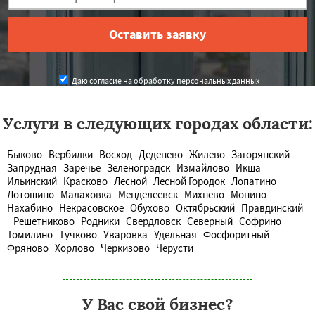
Даю согласие на обработку персональных данных
Услуги в следующих городах области:
Быково
Вербилки
Восход
Деденево
Жилево
Загорянский
Запрудная
Заречье
Зеленоградск
Измайлово
Икша
Ильинский
Красково
Лесной
Лесной Городок
Лопатино
Лотошино
Малаховка
Менделеевск
Михнево
Монино
Нахабино
Некрасовское
Обухово
Октябрьский
Правдинский
Решетниково
Родники
Свердловск
Северный
Софрино
Томилино
Тучково
Уваровка
Удельная
Фосфоритный
Фряново
Хорлово
Черкизово
Черусти
У Вас свой бизнес?