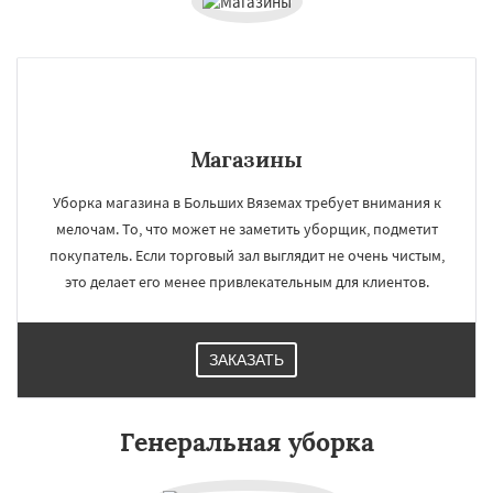
Магазины
×
×
Работаем по
УЗНАТЬ ПОДРОБНЕЕ
Уборка магазина в Больших Вяземах требует внимания к
регионам
мелочам. То, что может не заметить уборщик, подметит
покупатель. Если торговый зал выглядит не очень чистым,
это делает его менее привлекательным для клиентов.
Быково
Вербилки
Восход
Деденево
Жилево
Загорянский
Запрудная
Заречье
Зеленоградск
Измайлово
Икша
Ильинский
Красково
Лесной
ЗАКАЗАТЬ
Лесной Городок
Лопатино
Лотошино
Малаховка
Менделеевск
Михнево
Даю согласие на обработку персональных данных
Монино
Нахабино
Некрасовское
Генеральная уборка
Обухово
Октябрьский
Правдинский
Решетниково
Родники
Свердловск
Северный
Софрино
Томилино
Тучково